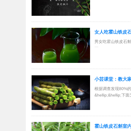
1、单独使用霍山铁
女人吃霍山铁皮
单一使用霍山铁皮
男女吃霍山铁皮石
是霍山石斛中药价
那么女人吃
小芸课堂：教大
根据调查发现80%
&hellip;&hell
霍山铁皮石斛室