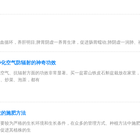
血循环，养肝明目;脾胃阴虚一养胃生津，促进肠胃蠕动;肺阴虚一润肺、
净化空气防辐射的神奇功效
化空气、抗辐射方面的功效非常显著。买一盆霍山铁皮石斛盆栽放在家里
汤、炒菜、泡茶，都有
效的施肥方法
需要较为严格的生长环境和生长条件，在众多的管理方式、种植方法中施
够促进其植株的生