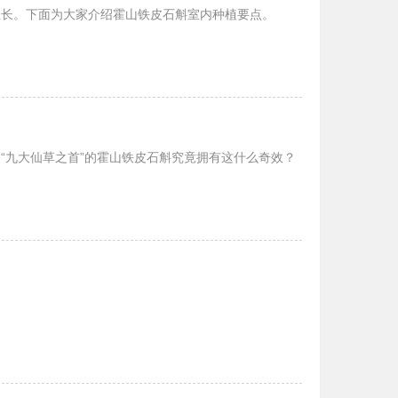
生长。下面为大家介绍霍山铁皮石斛室内种植要点。
“九大仙草之首”的霍山铁皮石斛究竟拥有这什么奇效？
必定延年益寿，长生不老。