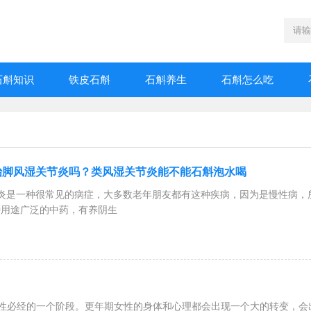
石斛知识
铁皮石斛
石斛养生
石斛怎么吃
治脚风湿关节炎吗？类风湿关节炎能不能石斛泡水喝
节炎是一种很常见的病症，大多数老年朋友都有这种疾病，因为是慢性病
种用途广泛的中药，有养阴生
性必经的一个阶段。更年期女性的身体和心理都会出现一个大的转变，会