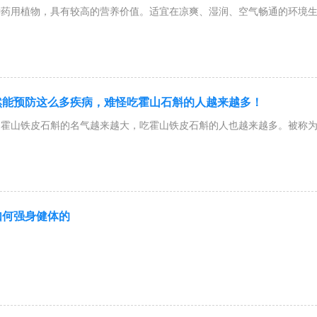
种药用植物，具有较高的营养价值。适宜在凉爽、湿润、空气畅通的环境
然能预防这么多疾病，难怪吃霍山石斛的人越来越多！
培时间
霍山铁皮石斛的名气越来越大，吃霍山铁皮石斛的人也越来越多。被称为
、茎
如何强身健体的
石斛能幻化成人形，谁要是能碰到便是他的福气，要是能够吃到肚子里，
民间也流传这样的神奇偏方:当人生