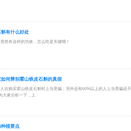
皮石斛注意事项
石斛有什么好处
石斛，是无须担心，可以放心使用的。
斛竟然有这样的功效，怎么吃是关键哦！
值最高的一种霍山铁皮石斛，因茎表皮成为铁绿色而得名，又因节一节之
家如何辨别霍山铁皮石斛的真假
的人在购买霍山铁皮石斛时上当受骗，另外还有60%以上的人上当受骗还
ip;下面为大家分析一下，上
内种植要点