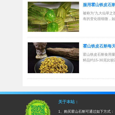
服用霍山铁皮石斛
被称为“九大仙草之
有的变化很细微，
霍山铁皮石斛每
霍山铁皮石斛食用量
鲜品约15-30克比
关于本站：
1、购买霍山石斛可通过如下方式：