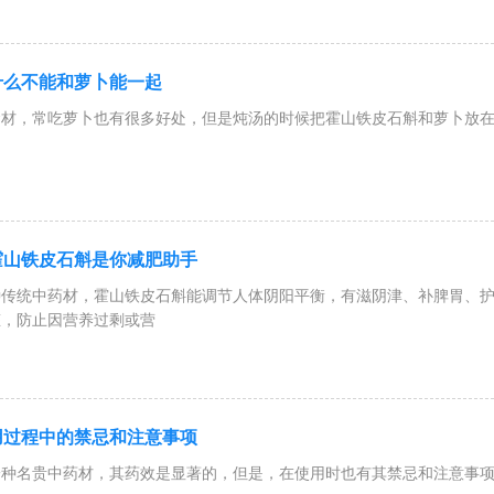
什么不能和萝卜能一起
材，常吃萝卜也有很多好处，但是炖汤的时候把霍山铁皮石斛和萝卜放在
能一起吃吗?
霍山铁皮石斛是你减肥助手
种传统中药材，霍山铁皮石斛能调节人体阴阳平衡，有滋阴津、补脾胃、
态，防止因营养过剩或营
用过程中的禁忌和注意事项
一种名贵中药材，其药效是显著的，但是，在使用时也有其禁忌和注意事