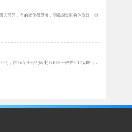
。因人而异，有的变化很显著，明显感觉到身体变好，但
同，作为药用干品(枫斗)服用量一般在6-12克即可，