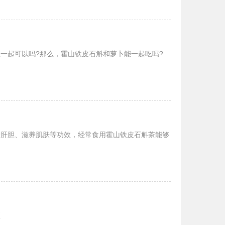
一起可以吗?那么，霍山铁皮石斛和萝卜能一起吃吗?
护肝胆、滋养肌肤等功效，经常食用霍山铁皮石斛茶能够
项