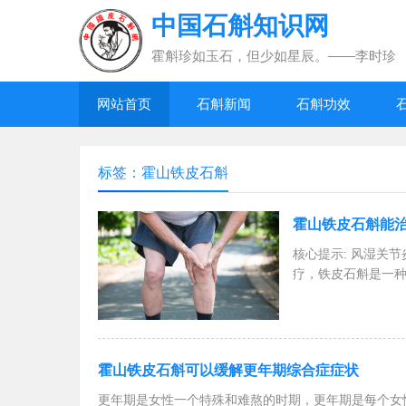
中国石斛知识网
霍斛珍如玉石，但少如星辰。——李时珍
网站首页
石斛新闻
石斛功效
标签：霍山铁皮石斛
霍山铁皮石斛能
核心提示: 风湿关
疗，铁皮石斛是一
霍山铁皮石斛可以缓解更年期综合症症状
更年期是女性一个特殊和难熬的时期，更年期是每个女