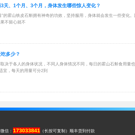
3天、1个月、3个月，身体发生哪些惊人变化？
首”的霍山铁皮石斛拥有神奇的功效，坚持服用，身体就会发生一些变化
如果不留心就不
天吃多少？
取决于各人的身体状况，不同人身体情况不同，每日的霍山石斛食用量也不
较适宜，每天的用量可分2到
173033841
 微信：
（长按可复制）顺丰货到付款