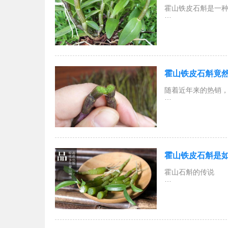
霍山铁皮石斛是一
移栽时间
霍山铁皮石斛竟
霍山铁皮石斛的栽
随着近年来的热销，
霍山铁皮石斛的花
霍山铁皮石斛是
霍山石斛的传说
传说，千年的霍山
千百年来，在南方的