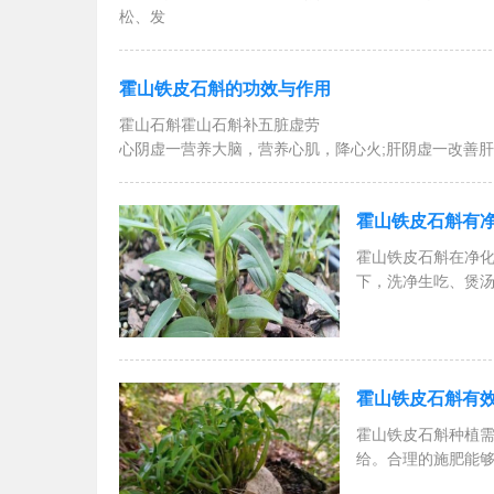
松、发
霍山铁皮石斛的功效与作用
霍山石斛霍山石斛补五脏虚劳
心阴虚一营养大脑，营养心肌，降心火;肝阴虚一改善肝
霍山铁皮石斛有
霍山铁皮石斛在净
下，洗净生吃、煲
霍山铁皮石斛有
霍山铁皮石斛种植
给。合理的施肥能