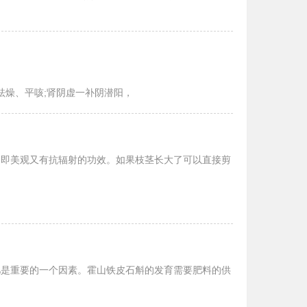
祛燥、平咳;肾阴虚一补阴潜阳，
，即美观又有抗辐射的功效。如果枝茎长大了可以直接剪
肥是重要的一个因素。霍山铁皮石斛的发育需要肥料的供