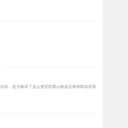
间呈黑色，称其为黑节草。
不自知，还为购买了这么便宜的霍山铁皮石斛而暗自窃喜